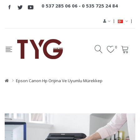
0 537 285 06 06 -
0 535 725 24 84
0
Epson Canon Hp Orijina Ve Uyumlu Mürekkep