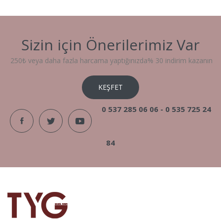
Sizin için
Önerilerimiz
Var
250₺ veya daha fazla harcama yaptığınızda% 30 indirim kazanın
KEŞFET
0 537 285 06 06 -
0 535 725 24
84