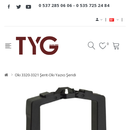
0 537 285 06 06 -
0 535 725 24 84
0
Oki 3320-3321 Şerit-Oki Yazıcı Şeridi