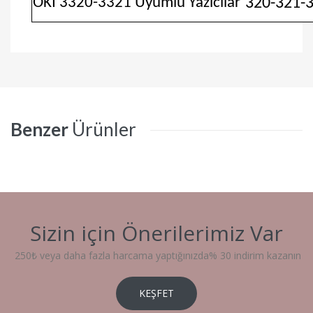
OKI 3320-3321 Uyumlu Yazıcılar
320-321-
Benzer
Ürünler
Sizin için
Önerilerimiz
Var
250₺ veya daha fazla harcama yaptığınızda% 30 indirim kazanın
KEŞFET