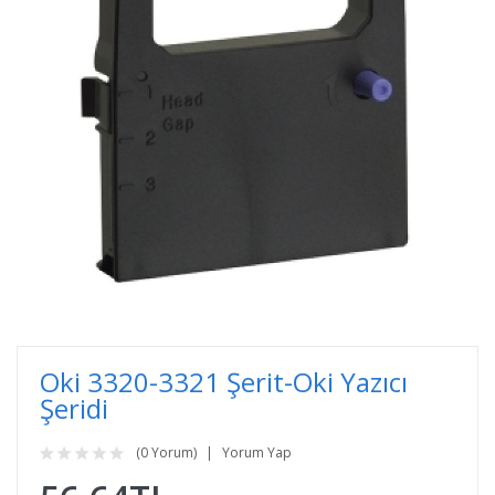
Oki 3320-3321 Şerit-Oki Yazıcı
Şeridi
(0 Yorum)
Yorum Yap