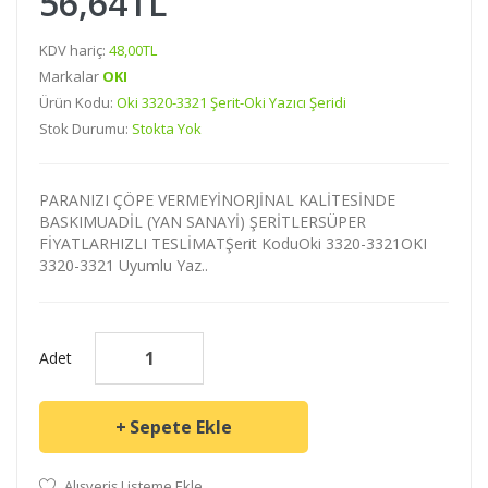
56,64TL
KDV hariç:
48,00TL
Markalar
OKI
Ürün Kodu:
Oki 3320-3321 Şerit-Oki Yazıcı Şeridi
Stok Durumu:
Stokta Yok
PARANIZI ÇÖPE VERMEYİNORJİNAL KALİTESİNDE
BASKIMUADİL (YAN SANAYİ) ŞERİTLERSÜPER
FİYATLARHIZLI TESLİMATŞerit KoduOki 3320-3321OKI
3320-3321 Uyumlu Yaz..
Adet
Sepete Ekle
Alışveriş Listeme Ekle