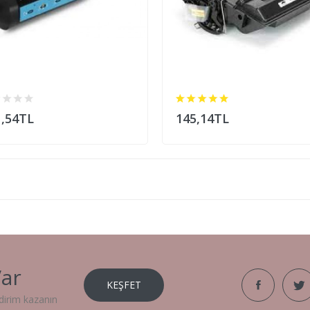
1,54TL
145,14TL
ar
KEŞFET
dirim kazanın