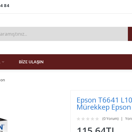
24 84
A
BIZE ULAŞIN
son
Epson T6641 L10
Mürekkep Epson
(0 Yorum)
Yor
115,64TL