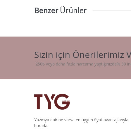
Benzer
Ürünler
Sizin için
Önerilerimiz
V
250₺ veya daha fazla harcama yaptığınızda% 30 in
Yazıcıya dair ne varsa en uygun fiyat avantajlarıyla
burada.