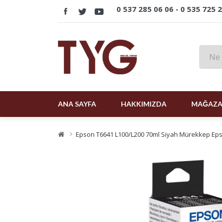
0 537 285 06 06 -
0 535 725 
ANA SAYFA
HAKKIMIZDA
MAĞAZ
Epson T6641 L100/L200 70ml Siyah Mürekkep Ep