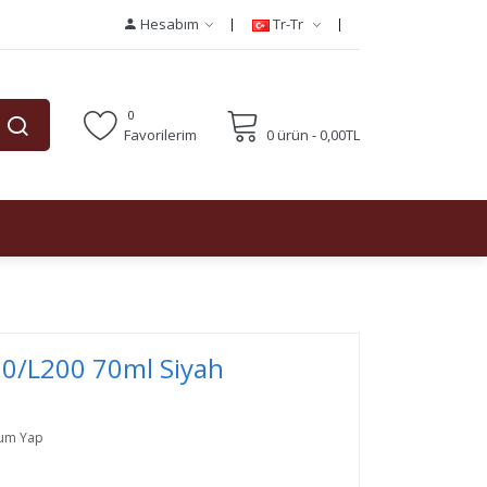
Hesabım
Tr-Tr
0
Favorilerim
0 ürün - 0,00TL
0/L200 70ml Siyah
um Yap